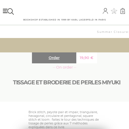
0
0
BOOKSHOP ESTABLISHED IN 1999 BY KARL LAGERFELD IN PARIS
Summer Closure: 
Order
19,90
€
··· On order ···
TISSAGE ET BRODERIE DE PERLES MIYUKI
Brick stitch, peyote pair et impair, triangulaire,
hexagonal, circulaire et pentagonal, square
stitch et loom : faites le tour des techniques de
tissage de perles grâce aux 7 méthodes
expliquées dans ce livre.