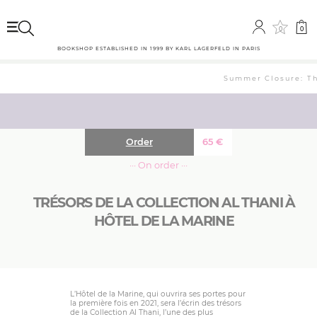
0
0
BOOKSHOP ESTABLISHED IN 1999 BY KARL LAGERFELD IN PARIS
Summer Closure: The 
Order
65
€
··· On order ···
TRÉSORS DE LA COLLECTION AL THANI À
HÔTEL DE LA MARINE
L’Hôtel de la Marine, qui ouvrira ses portes pour
la première fois en 2021, sera l’écrin des trésors
de la Collection Al Thani, l’une des plus