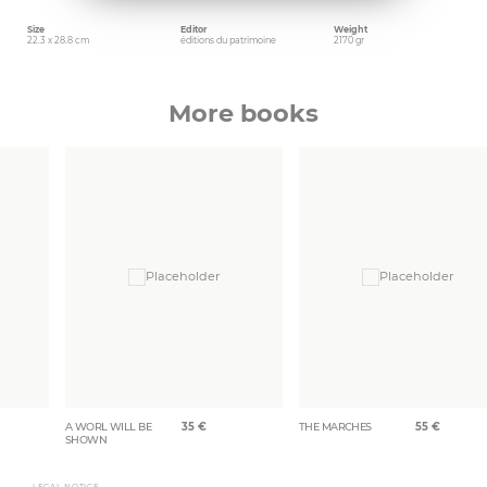
Size
Editor
Weight
22.3 x 28.8 cm
éditions du patrimoine
2170 gr
More books
A WORL WILL BE
35
€
THE MARCHES
55
€
SHOWN
LEGAL NOTICE