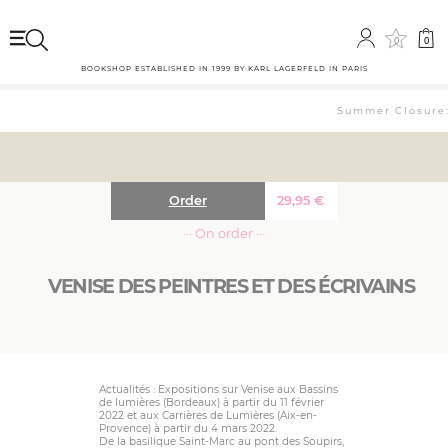
0
0
BOOKSHOP ESTABLISHED IN 1999 BY KARL LAGERFELD IN PARIS
Summer Closure: The 
Order
29,95
€
··· On order ···
VENISE DES PEINTRES ET DES ÉCRIVAINS
Actualités : Expositions sur Venise aux Bassins
de lumières (Bordeaux) à partir du 11 février
2022 et aux Carrières de Lumières (Aix-en-
Provence) à partir du 4 mars 2022.
De la basilique Saint-Marc au pont des Soupirs,