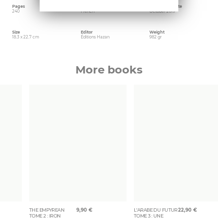
Pages
Language
Publishing date
240
French
October 2019
Size
Editor
Weight
18.3 x 22.7 cm
Éditions Hazan
982 gr
More books
THE EMPYREAN
9,90
€
L’ARABE DU FUTUR
22,90
€
TOME 2 : IRON
TOME 3 : UNE