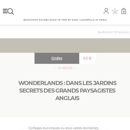
0
0
BOOKSHOP ESTABLISHED IN 1999 BY KARL LAGERFELD IN PARIS
Summer Closure: 
Order
42
€
··· In stock ···
WONDERLANDS : DANS LES JARDINS
SECRETS DES GRANDS PAYSAGISTES
ANGLAIS
Cottages bucoliques ou plus vastes domaines,